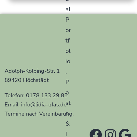
Adolph-Kolping-Str. 1
89420 Höchstädt
Telefon: 0178 133 29 85
Email: info@lidia-glas.de
Termine nach Vereinbarung.
Facebo
Inst
Go